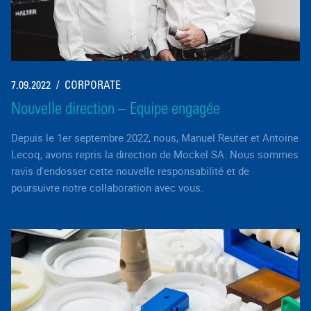
7.09.2022
CORPORATE
Nouvelle direction – Equipe engagée
Depuis le 1er septembre 2022, nous, Manuel Reuter et Antoine
Lecoq, avons repris la direction de Mockel SA. Nous sommes
ravis d'endosser cette nouvelle responsabilité et de
poursuivre notre collaboration avec vous.