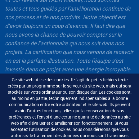
toutes et tous guidés par l’amélioration continue de
nos process et de nos produits. Notre objectif est
d’avoir toujours un coup d’avance. Il faut dire que
nous avons la chance de pouvoir compter sur la
confiance de l’actionnaire qui nous suit dans nos
projets. La certification que nous venons de recevoir
en est la parfaite illustration. Toute l’équipe s’est
investie dans ce projet avec une énergie incroyable.
C’est là qu’on reconnaît la mentalité germanophone
Ce site web utilise des cookies. Il s’agit de petits fichiers texte
qui consiste à ne jamais se satisfaire du minimum.
créés par un programme sur le serveur du site web, mais qui sont
stockés sur votre ordinateur ou son disque dur. Les cookies sont,
La certification Factory of the Future démontre que
au moins en partie, techniquement indispensables à la bonne
nous sommes dans la bonne direction, ici et
communication entre votre ordinateur et le site web. Ils peuvent
avoir d’autres fonctions, telles que la conservation de vos
aujourd’hui mais aussi pour les années qui viennent,
préférences et l’envoi d’une certaine quantité de données au site
et ce, dans tous des domaines extrêmement
web afin d’évaluer et d’améliorer son fonctionnement. Si vous
exigeants ».
acceptez l’utilisation de cookies, nous considérerons que vous
autorisez le traitement des données qui nous sont transmises