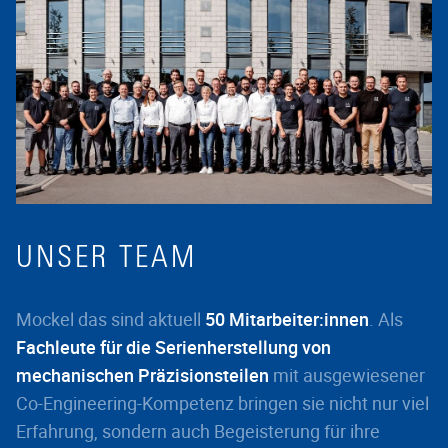
UNSER TEAM
Mockel das sind aktuell
50 Mitarbeiter:innen
. Als
Fachleute für die Serienherstellung von
mechanischen Präzisionsteilen
mit ausgewiesener
Co-Engineering-Kompetenz bringen sie nicht nur viel
Erfahrung, sondern auch Begeisterung für ihre