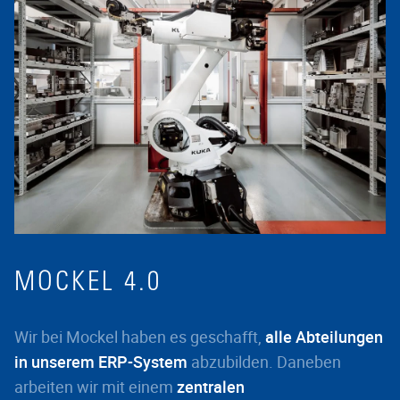
MOCKEL 4.0
Wir bei Mockel haben es geschafft,
alle Abteilungen
in unserem ERP-System
abzubilden. Daneben
arbeiten wir mit einem
zentralen